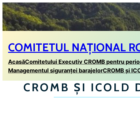
Sari
la
conținut
COMITETUL NAȚIONAL R
Acasă
Comitetului Executiv CROMB pentru peri
Managementul siguranței barajelor
CROMB și IC
CROMB ȘI ICOLD 