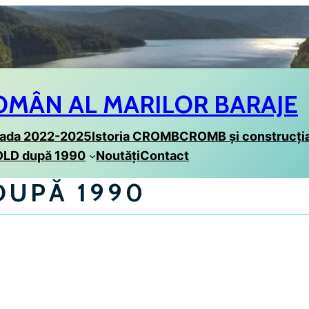
OMÂN AL MARILOR BARAJE
oada 2022-2025
Istoria CROMB
CROMB și construcția
OLD după 1990
Noutăți
Contact
DUPĂ 1990